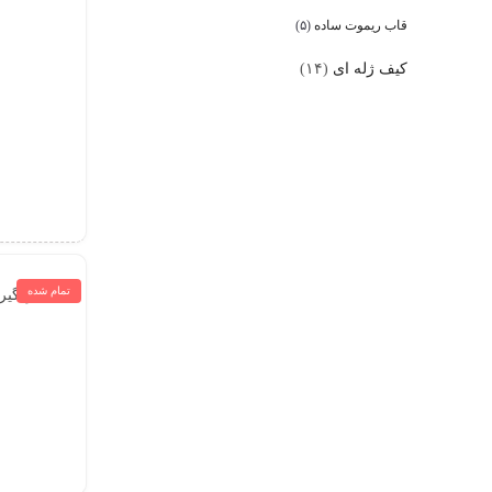
قاب ریموت ساده
(۵)
کیف ژله ای
(۱۴)
تمام شده