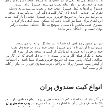
آن را تکمیل می‌کند. یکی از این آپشن‌ها که میتوان گفت امروزه بر روی
همه ی خودروها در زمان تولید نصب می‌شود، صندوق پران است.
صندوق پران‌ها به قفل صندوق عقب خودرو نصب می‌شوند. به وسیله
اهرم کنار صندلی راننده یا در کنار کلید دزدگیر قرار می‌گیرند. در نتیچه
می‌توانند بدون نیاز به سوییچ خودرو، درب صندوق عقب را باز کنند. شاید
این اتفاق برای شما نیز افتاده باشد که ممکن است گاهی باز کردن
صندوق عقب ماشین با دست یا سوئیچ به علل مختلف منجمله درگیر
بودن دست و… امکان پذیر نباشد.
پس در همچین مواقعی که شما با این مشکل رو به رو می‌شوید
می‌توانید با آوردن پا در زیر صندوق عقب خودرو، درب صندوق عقب
خودرو خود را به صورت اتوماتیک باز کنید. در نتیجه بعد از اتمام کار
مجددا با تکرار همان کار درب را ببندید. لازم به ذکر است که این کار در
مواقعی امکان پذیر است که سوییچ خودرو همراه شما باشد. با استفاده
از آپشن پمپ صندوق پران به راحتی درب صندوق خود را بی نیاز از کلید
باز و بسته کنید.
انواع کیت صندوق پران
در آخر نیاز است اضافه کنم کیت صندوق پران ها انواع مختلفی دارند. در
بالا ما به یک مدل از آن ها اشاره داشتیم که می‌توانید
پمپ صندوق پران