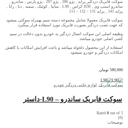
سوکت فابریک دزدگیر پراید , پژو 206 , پژو 207 , پژو پارس , ساندرو ,
ساندرو استپ وی , H30 کراس , L90 , ساینا , کوئیک , سمند , دنا , رانا ,
پراید 141 , پراید 131 – 132 – 111
سوکت فابریک معمولا شامل مجموعه دسته سیم بهمراه سوکتی میشود
که جهت نصب دزدگیر بصورت فابریک مورد استفاده قرار میگیرد.
وظیفه اصلی این سوکت اتصال دزدگیر به خودرو بدون دخالت در سیم
کشی اصلی خودرو میباشد.
استفاده از این محصول دلخواه میباشد و باعث افزایش امکانات یا کاهش
امکانات دزدگیر و خودرو نمیشود.
580,000
تومان
سوکت فابریک
,
لوازم جانبی دزدگیر خودرو
سوکت فابریک ساندرو – L90-داستر
Rated
0
out of 5
(0)
توضیحات: