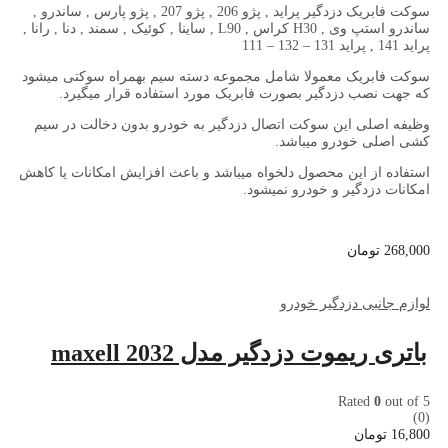
سوکت فابریک دزدگیر پراید , پژو 206 , پژو 207 , پژو پارس , ساندرو ,
ساندرو استپ وی , H30 کراس , L90 , ساینا , کوئیک , سمند , دنا , رانا ,
پراید 141 , پراید 131 – 132 – 111
سوکت فابریک معمولا شامل مجموعه دسته سیم بهمراه سوکتی میشود
که جهت نصب دزدگیر بصورت فابریک مورد استفاده قرار میگیرد.
وظیفه اصلی این سوکت اتصال دزدگیر به خودرو بدون دخالت در سیم
کشی اصلی خودرو میباشد.
استفاده از این محصول دلخواه میباشد و باعث افزایش امکانات یا کاهش
امکانات دزدگیر و خودرو نمیشود.
268,000
تومان
لوازم جانبی دزدگیر خودرو
باتری ریموت دزدگیر مدل 2032 maxell
Rated
0
out of 5
(0)
16,800
تومان