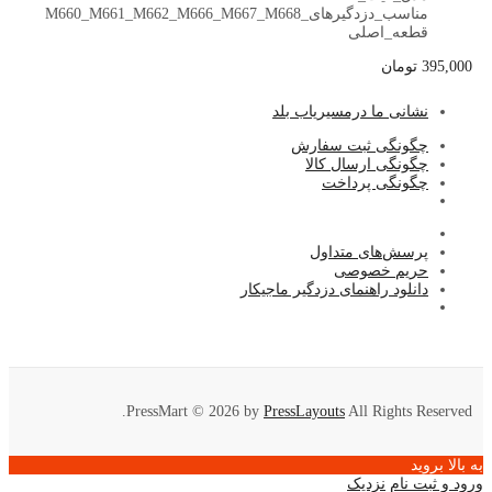
مناسب_دزدگیرهای_M660_M661_M662_M666_M667_M668
قطعه_اصلی
395,000
تومان
نشا
نی ما درمسیریاب بلد
چگونگی ثبت سفارش
چگونگی ارسال کالا
چگونگی پرداخت
پرسش‌های متداول
حریم خصوصی
دانلود راهنمای دزدگیر ماجیکار
PressMart © 2026 by
PressLayouts
All Rights Reserved.
به بالا بروید
ورود و ثبت نام
نزدیک