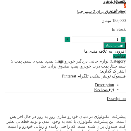
جستجو کنید
محصول بعدی
0
سبد خرید
پمپ صندوق پران 2 سیم چیتا
185,000
تومان
In Stock
پمپ
صندوق
Add to cart
پران
افزودن به علاقه مندی ها
5
مقایسه
سیم
Category:
لوازم جانبی دزدگیر خودرو
Tags:
پمپ
,
پمپ 5 سیم
,
پمپ 5
چیتا
سیم چیتا
,
پمپ درب خودرو
,
پمپ صندوق پران
,
چیتا
quantity
اشتراک گذاری:
فیسبوک
توییتر
لینکدن
تلگرام
Pinterest
Description
Reviews (0)
Description
پیشرفت تکنولوژی در دنیای خودرو سازی روز به روز در حال افزایش
است. این پیشرفت تکنولوژی با عث به وجود آمدن و تولید قطعاتی نظیر
کیت صندوق پران شده است. که راحتی راننده و زیبایی خودرو و امنیت