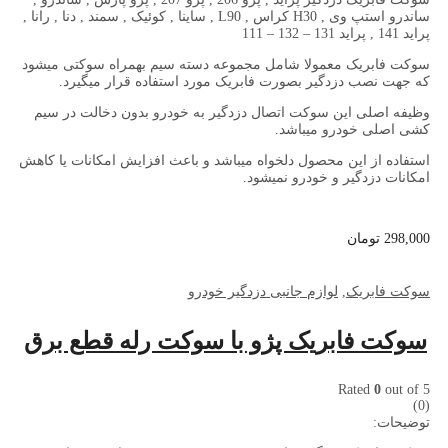
ساندرو استپ وی , H30 کراس , L90 , ساینا , کوئیک , سمند , دنا , رانا ,
پراید 141 , پراید 131 – 132 – 111
سوکت فابریک معمولا شامل مجموعه دسته سیم بهمراه سوکتی میشود
که جهت نصب دزدگیر بصورت فابریک مورد استفاده قرار میگیرد.
وظیفه اصلی این سوکت اتصال دزدگیر به خودرو بدون دخالت در سیم
کشی اصلی خودرو میباشد.
استفاده از این محصول دلخواه میباشد و باعث افزایش امکانات یا کاهش
امکانات دزدگیر و خودرو نمیشود.
298,000
تومان
سوکت فابریک
,
لوازم جانبی دزدگیر خودرو
سوکت فابریک پژو با سوکت رله قطع برق
Rated
0
out of 5
(0)
توضیحات: