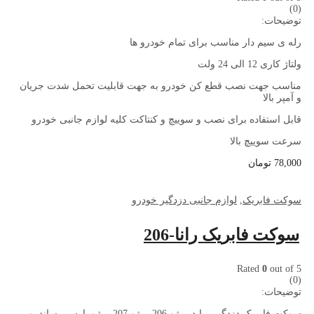
(0)
توضیحات:
رله ی سیم دار مناسب برای تمام خودرو ها
ولتاژ کاری 12 الی 24 ولت
مناسب جهت نصب قطع کن خودرو به جهت قابلیت تحمل شدت جریان
و آمپر بالا
قابل استفاده برای نصب و سوییچ و کنتاکت کلیه لوازم جانبی خودرو
سرعت سوییچ بالا
78,000
تومان
سوکت فابریک
,
لوازم جانبی دزدگیر خودرو
سوکت فابریک رانا-206
Rated
0
out of 5
(0)
توضیحات:
سوکت فابریک دزدگیر پراید , پژو 206 , پژو 207 , پژو پارس , ساندرو ,