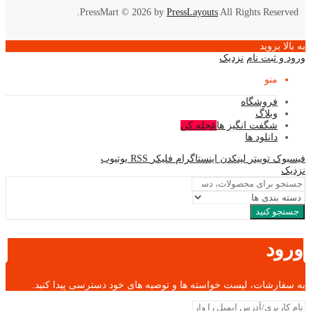
PressMart © 2026 by
PressLayouts
All Rights Reserved.
به بالا بروید
ورود و ثبت نام
نزدیک
منو
فروشگاه
وبلاگ
شگفت انگیز ها
عجله کن
دانلود ها
فیسبوک
توییتر
لینکدن
اینستاگرام
فلیکر
RSS
یوتیوب
نزدیک
جستجو کنید
ورود
به سفارشات، لیست خواسته ها و توصیه های خود دسترسی پیدا کنید.