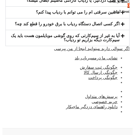
با نصب دزدگیر، یا ردیاب گارانتی ماشینم ابطال میشه؟
جستجو کنید
0
سبد خرید
ماشین سرقتی ام را می توانم با ردیاب پیدا کنم؟
اگر کسی اتصال دستگاه ردیاب با برق خودرو را قطع کند چه؟
آیا به غیر از سیم‌کارتی که روی گوشی موبایلمون هست باید یک
سیم‌کارت دیگه بزاریم تو ردیاب؟
اگر سوالی دارید میتوانید اینجا از من پپرسی
نشا
نی ما درمسیریاب بلد
چگونگی ثبت سفارش
چگونگی ارسال کالا
چگونگی پرداخت
پرسش‌های متداول
حریم خصوصی
دانلود راهنمای دزدگیر ماجیکار