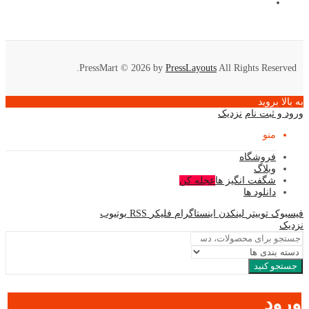
PressMart © 2026 by
PressLayouts
All Rights Reserved.
به بالا بروید
ورود و ثبت نام
نزدیک
منو
فروشگاه
وبلاگ
شگفت انگیز ها
عجله کن
دانلود ها
فیسبوک
توییتر
لینکدن
اینستاگرام
فلیکر
RSS
یوتیوب
نزدیک
جستجو کنید
ورود