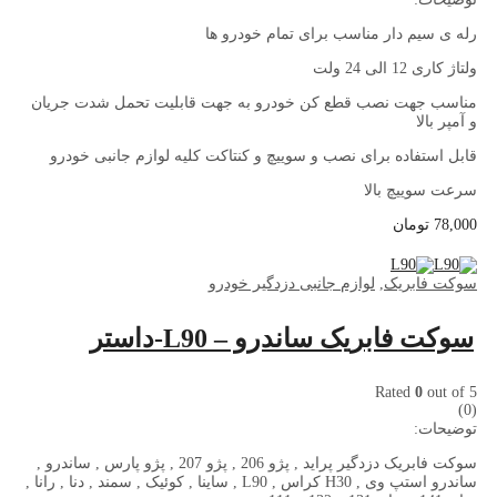
رله ی سیم دار مناسب برای تمام خودرو ها
ولتاژ کاری 12 الی 24 ولت
مناسب جهت نصب قطع کن خودرو به جهت قابلیت تحمل شدت جریان
و آمپر بالا
قابل استفاده برای نصب و سوییچ و کنتاکت کلیه لوازم جانبی خودرو
سرعت سوییچ بالا
78,000
تومان
سوکت فابریک
,
لوازم جانبی دزدگیر خودرو
سوکت فابریک ساندرو – L90-داستر
Rated
0
out of 5
(0)
توضیحات:
سوکت فابریک دزدگیر پراید , پژو 206 , پژو 207 , پژو پارس , ساندرو ,
ساندرو استپ وی , H30 کراس , L90 , ساینا , کوئیک , سمند , دنا , رانا ,