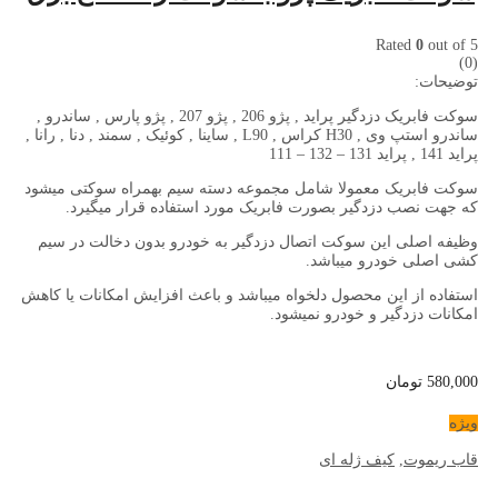
Rated
0
out of 5
(0)
توضیحات:
سوکت فابریک دزدگیر پراید , پژو 206 , پژو 207 , پژو پارس , ساندرو ,
ساندرو استپ وی , H30 کراس , L90 , ساینا , کوئیک , سمند , دنا , رانا ,
پراید 141 , پراید 131 – 132 – 111
سوکت فابریک معمولا شامل مجموعه دسته سیم بهمراه سوکتی میشود
که جهت نصب دزدگیر بصورت فابریک مورد استفاده قرار میگیرد.
وظیفه اصلی این سوکت اتصال دزدگیر به خودرو بدون دخالت در سیم
کشی اصلی خودرو میباشد.
استفاده از این محصول دلخواه میباشد و باعث افزایش امکانات یا کاهش
امکانات دزدگیر و خودرو نمیشود.
580,000
تومان
ویژه
قاب ریموت
,
کیف ژله ای