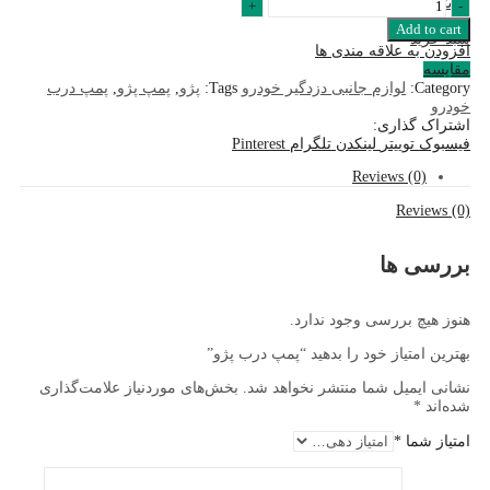
جستجو کنید
پمپ
0
درب
Add to cart
سبد خرید
پژو
افزودن به علاقه مندی ها
quantity
مقایسه
Category:
لوازم جانبی دزدگیر خودرو
Tags:
پژو
,
پمپ پژو
,
پمپ درب
خودرو
اشتراک گذاری:
فیسبوک
توییتر
لینکدن
تلگرام
Pinterest
Reviews (0)
Reviews (0)
بررسی ها
هنوز هیچ بررسی وجود ندارد.
بهترین امتیاز خود را بدهید “پمپ درب پژو”
نشانی ایمیل شما منتشر نخواهد شد.
بخش‌های موردنیاز علامت‌گذاری
شده‌اند
*
امتیاز شما
*