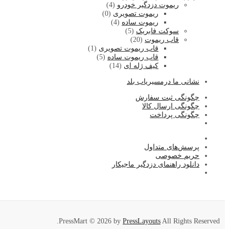
ریموت دزدگیر خودرو
(4)
ریموت تصویری
(0)
ریموت ساده
(4)
سوکت فابریک
(5)
قاب ریموت
(20)
قاب ریموت تصویری
(1)
قاب ریموت ساده
(5)
کیف ژله ای
(14)
نشا
نی ما درمسیریاب بلد
چگونگی ثبت سفارش
چگونگی ارسال کالا
چگونگی پرداخت
پرسش‌های متداول
حریم خصوصی
دانلود راهنمای دزدگیر ماجیکار
PressMart © 2026 by
PressLayouts
All Rights Reserved.