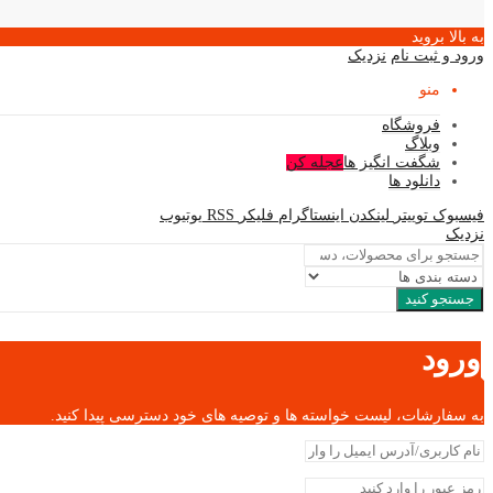
به بالا بروید
ورود و ثبت نام
نزدیک
منو
فروشگاه
وبلاگ
شگفت انگیز ها
عجله کن
دانلود ها
فیسبوک
توییتر
لینکدن
اینستاگرام
فلیکر
RSS
یوتیوب
نزدیک
جستجو کنید
ورود
به سفارشات، لیست خواسته ها و توصیه های خود دسترسی پیدا کنید.