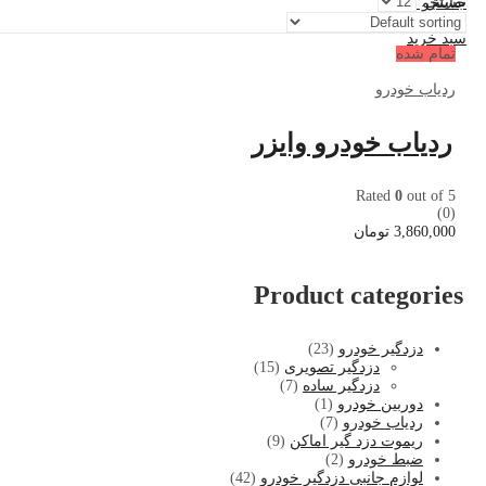
نمایش:
جستجو کنید
0
سبد خرید
تمام شده
ردیاب خودرو
ردیاب خودرو وایزر
Rated
0
out of 5
(0)
3,860,000
تومان
Product categories
دزدگیر خودرو
(23)
دزدگیر تصویری
(15)
دزدگیر ساده
(7)
دوربین خودرو
(1)
ردیاب خودرو
(7)
ریموت دزد گیر اماکن
(9)
ضبط خودرو
(2)
لوازم جانبی دزدگیر خودرو
(42)