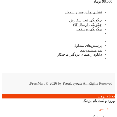
98,500
تومان
نشا
نی ما درمسیریاب بلد
چگونگی ثبت سفارش
چگونگی ارسال کالا
چگونگی پرداخت
پرسش‌های متداول
حریم خصوصی
دانلود راهنمای دزدگیر ماجیکار
PressMart © 2026 by
PressLayouts
All Rights Reserved.
به بالا بروید
ورود و ثبت نام
نزدیک
منو