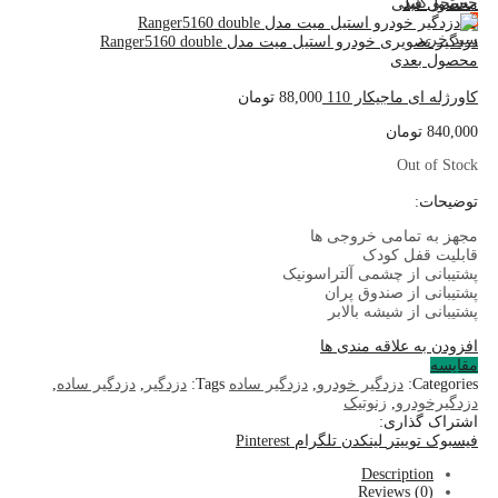
جستجو کنید
محصول قبلی
0
سبد خرید
دزدگیر تصویری خودرو استیل میت مدل Ranger5160 double
محصول بعدی
کاورژله ای ماجیکار 110
88,000
تومان
840,000
تومان
Out of Stock
توضیحات:
مجهز به تمامی خروجی ها
قابلیت قفل کودک
پشتیبانی از چشمی آلتراسونیک
پشتیبانی از صندوق پران
پشتیبانی از شیشه بالابر
افزودن به علاقه مندی ها
مقایسه
Categories:
دزدگیر خودرو
,
دزدگیر ساده
Tags:
دزدگیر
,
دزدگیر ساده
,
دزدگیرخودرو
,
زنوتیک
اشتراک گذاری:
فیسبوک
توییتر
لینکدن
تلگرام
Pinterest
Description
Reviews (0)