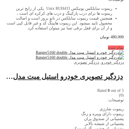
ریموت سایلکس یونیکس
Unix RUH433
یکی از رایج ترین
ریموت ها برای درب پارکینگ و درب های کرکره ای است ،
همچنین قیمت ریموت سایلکس در نانو بروز است و اصالت
محصول تایید میشود.
این ریموت هاپینگ کد و غیر قابل کپی است
و از آن برای قفل برقی تسا نیز میتوان استفاده کرد.
480,000
تومان
تمام شده
دزدگیر خودرو
,
دزدگیر تصویری
دزدگیر تصویری خودرو استیل میت مدل Ranger5160 double
Rated
0
out of 5
(0)
توضیحات:
ریموت شارژی
ریموت دارای ویبره و زنگ
پشتیبانی از صندوق پران
پشتیبانی از شیشه بالابر
پشتیبانی از چشمی آلتراسونیک