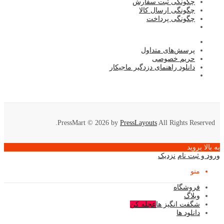
چگونگی ثبت سفارش
چگونگی ارسال کالا
چگونگی پرداخت
پرسش‌های متداول
حریم خصوصی
دانلود راهنمای دزدگیر ماجیکار
PressMart © 2026 by
PressLayouts
All Rights Reserved.
به بالا بروید
ورود و ثبت نام
نزدیک
منو
فروشگاه
وبلاگ
شگفت انگیز ها
عجله کن
دانلود ها