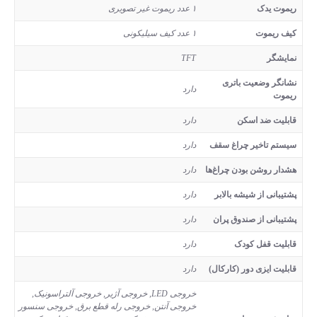
ریموت یدک
۱ عدد ریموت غیر تصویری
کیف ریموت
۱ عدد کیف سیلیکونی
نمایشگر
TFT
نشانگر وضعیت باتری
دارد
ریموت
قابلیت ضد اسکن
دارد
سیستم تاخیر چراغ سقف
دارد
هشدار روشن بودن چراغ‌ها
دارد
پشتیبانی از شیشه بالابر
دارد
پشتیبانی از صندوق پران
دارد
قابلیت قفل کودک
دارد
قابلیت ایزی دور (کارکال)
دارد
خروجی LED, خروجی آژیر, خروجی آلتراسونیک,
خروجی آنتن, خروجی رله قطع برق, خروجی سنسور