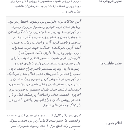
سایر خروجی ها
درب, خروجی شوک سنسور, خروجی قفل مرکزی,
دو خروجی اضافه (AUX) جهت فرمان آینه‌تاشو،
سانروف و…
آنتن جداگانه برای افزایش برد ریموت, اخطار باز بودن
و یا باز شدن درب خودرو و صندوق بر روی ریموت
دزدگیر توسط ویبره , صدا و تغییر در نماشگر, امکان
خاموش نمودن و قطع برق خودرو هنگام سرقت,
بی‌صدا و باصدا کردن آژیر و انتخاب زمان به صدا در
آمدن آژیر, تحریک‌های جداگانه جهت درب صندوق،
درب موتور و درب‌ها, دارای حالت تعمیرگاه یا
کارواش, دارای شوك سنسور تنظیم شونده, دارای
سایر قابلیت ها
ولتاژ سنج جهت نشان دادن ولتاز باطری خودرو,
ریموت دارای ویبره, سیستم تاخیر چراغ سقف برای
نصب راحت در ماشین‌های جدید, فعال شدن اتوماتیک
دزدگیر پس از خاموش کردن خودرو و پیاده شدن و
بستن درب, فعال شدن و قفل شدن درب‌ها به صورت
اتوماتیک, قابلیت حذف شوک‌ سنسور به صورت نرم‌
افزاری, قابلیت حذف و اضافه آژیر هنگام قفل و باز,
هشدار روشن ماندن چراغ اتومبیل, یافتن ماشین در
پارکینگ و مکان های شلوغ
ایزی دور (کارکال), LED, راهنمای سیم کشی و نصب
و قابلیت ها, سیم بندی کامل, آژیر, برد اصلی, شوک
اقلام همراه
سنسور, رله قطع برق, ۱ عدد ریموت تصویری, آنتن