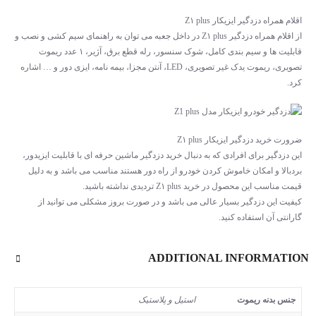
اقلام همراه دزدگیر ایزیکار Z۱ plus
از اقلام همراه دزدگیر Z۱ plus در داخل جعبه می توان به راهنمای سیم کشی و نصب و
قابلیت ها و سیم بندی کامل، شوک سنسور، رله قطع برق، آژیر، ۱ عدد ریموت
تصویری، ریموت یدک غیر تصویری، LED، آنتن مجزا، بیمه نامه، ایزی دور و … اشاره
کرد.
ضرورت خرید دزدگیر ایزیکار Z۱ plus
این دزدگیر برای افرادی که به دنبال خرید دزدگیر ماشین حرفه ای با قابلیت ایزیدور،
بردبالا و امکان خاموش کردن خودرو از راه دور هستند مناسب می باشد و به دلیل
قیمت مناسب این محصول در خرید Z۱ plus تردیدی نداشته باشید.
کیفیت این دزدگیر بسیار عالی می باشد و در صورت بروز مشکلی می توانید از
گارانتی آن استفاده کنید.
ADDITIONAL INFORMATION
جنس بدنه ریموت
استیل و پلاستیک