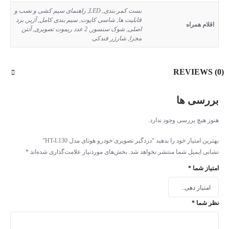
بست کمر بندی, LED, راهنمای سیم کشی و نصب و
قابلیت ها, شاسی کاپوت, سیم بندی کامل, آژیر, برد
اقلام همراه
اصلی, شوک سنسور, 2 عدد ریموت تصویری, آنتن
مجزا, شارژر فندکی
REVIEWS (0)
بررسی ها
هنوز هیچ بررسی وجود ندارد.
بهترین امتیاز خود را بدهید “دزدگیر تصویری خودرو هوتای مدل HT-L130”
نشانی ایمیل شما منتشر نخواهد شد.
بخش‌های موردنیاز علامت‌گذاری شده‌اند
*
امتیاز شما
*
نظر شما
*