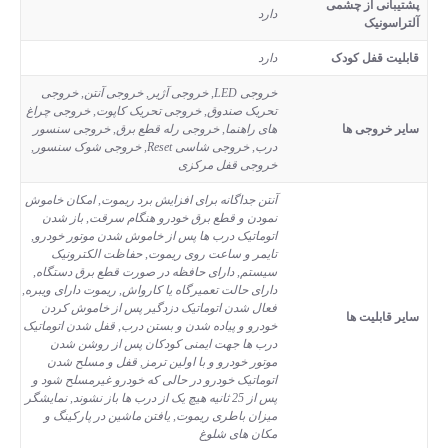
پشتیبانی از چشمی
دارد
آلتراسونیک
قابلیت قفل کودک
دارد
خروجی LED, خروجی آژیر, خروجی آنتن, خروجی
تحریک صندوق, خروجی تحریک کاپوت, خروجی چراغ
سایر خروجی ها
های راهنما, خروجی رله قطع برق, خروجی سنسور
درب, خروجی شاسی Reset, خروجی شوک سنسور,
خروجی قفل مرکزی
آنتن جداگانه برای افزایش برد ریموت, امکان خاموش
نمودن و قطع برق خودرو هنگام سرقت, باز شدن
اتوماتیک درب ها پس از خاموش شدن موتور خودرو,
تایمر و ساعت روی ریموت, حفاظت الکترونیک
سیستم, دارای حافظه در صورت قطع برق دستگاه,
دارای حالت تعمیرگاه یا کارواش, ریموت دارای ویبره,
فعال شدن اتوماتیک دزدگیر پس از خاموش کردن
سایر قابلیت ها
خودرو و پیاده شدن و بستن درب, قفل شدن اتوماتیک
درب ها جهت ایمنی کودکان پس از روشن شدن
موتور خودرو و با اولین ترمز, قفل و مسلح شدن
اتوماتیک خودرو در حالی که خودرو غیرمسلح شود و
پس از 25 ثانیه هیچ یک از درب ها باز نشوند, نمایشگر
میزان باطری ریموت, یافتن ماشین در پارکینگ و
مکان های شلوغ