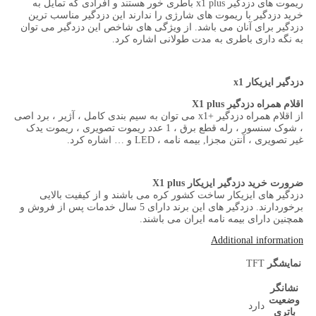
ریموت های دزدگیر x1 plus باطری خور هستند و افرادی که تمایل به
خرید دزدگیر با ریموت های شارژی را ندارند این دزدگیر مناسب ترین
دزدگیر برای آنان می باشد. از ویژگی های شاخص این دزدگیر می توان
به نگه داری باطری به مدت طولانی اشاره کرد.
دزدگیر ایزیکار x1
اقلام همراه دزدگیر X1 plus
از اقلام همراه دزدگیر +x1 می توان به سیم بندی کامل ، آژیر ، برد اصی
، شوک سنسور ، رله قطع برق ، 1 عدد ریموت تصویری ، ریموت یدک
غیر تصویری ، آنتن مجزا, بیمه نامه ، LED و … اشاره کرد.
ضرورت خرید دزدگیر ایزیکار X1 plus
دزدگیر های ایزیکار ساخت کشور کره می باشند و از کیفیت بالایی
برخوردارند. دزدگیر های این برند دارای 5 سال خدمات پس از فروش و
همچنین دارای بیمه نامه ایران می باشند.
Additional information
نمایشگر
TFT
نشانگر
وضعیت
دارد
باتری