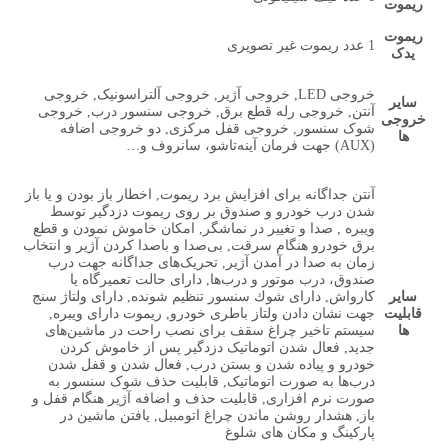
ریموت
ریموت
1 عدد ریموت غیر تصویری
یدک
خروجی LED, خروجی آژیر, خروجی آلتراسونیک, خروجی
سایر
آنتن, خروجی رله قطع برق, خروجی سنسور درب, خروجی
خروجی
شوک سنسور, خروجی قفل مرکزی, دو خروجی اضافه
ها
(AUX) جهت فرمان آینه‌تاشو، سانروف و…
آنتن جداگانه برای افزایش برد ریموت, اخطار باز بودن و یا باز
شدن درب خودرو و صندوق بر روی ریموت دزدگیر توسط
ویبره , صدا و تغییر در نماشگر, امکان خاموش نمودن و قطع
برق خودرو هنگام سرقت, بی‌صدا و باصدا کردن آژیر و انتخاب
زمان به صدا در آمدن آژیر, تحریک‌های جداگانه جهت درب
صندوق، درب موتور و درب‌ها, دارای حالت تعمیرگاه یا
سایر
کارواش, دارای شوك سنسور تنظیم شونده, دارای ولتاژ سنج
قابلیت
جهت نشان دادن ولتاز باطری خودرو, ریموت دارای ویبره,
ها
سیستم تاخیر چراغ سقف برای نصب راحت در ماشین‌های
جدید, فعال شدن اتوماتیک دزدگیر پس از خاموش کردن
خودرو و پیاده شدن و بستن درب, فعال شدن و قفل شدن
درب‌ها به صورت اتوماتیک, قابلیت حذف شوک‌ سنسور به
صورت نرم‌ افزاری, قابلیت حذف و اضافه آژیر هنگام قفل و
باز, هشدار روشن ماندن چراغ اتومبیل, یافتن ماشین در
پارکینگ و مکان های شلوغ