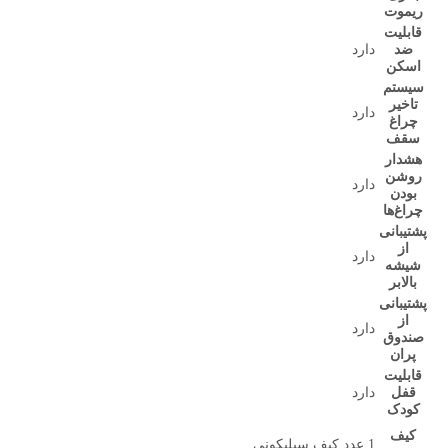
ریموت
قابلیت
ضد
دارد
اسکن
سیستم
تاخیر
دارد
چراغ
سقف
هشدار
روشن
دارد
بودن
چراغ‌ها
پشتیبانی
از
دارد
شیشه
بالابر
پشتیبانی
از
دارد
صندوق
پران
قابلیت
قفل
دارد
کودک
کیف
1 عدد کیف سیلیکونی