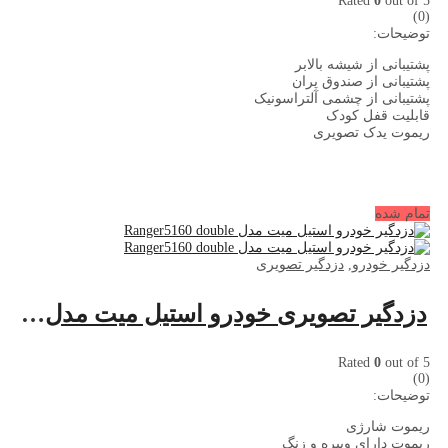
Rated
0
out of 5
(0)
توضیحات:
پشتیبانی از شیشه بالابر
پشتیبانی از صندوق پران
پشتیبانی از چشمی آلتراسونیک
قابلیت قفل کودک
ریموت یدک تصویری
تمام شده
دزدگیر خودرو
,
دزدگیر تصویری
دزدگیر تصویری خودرو استیل میت مدل Ranger5160 double
Rated
0
out of 5
(0)
توضیحات:
ریموت شارژی
ریموت دارای ویبره و زنگ