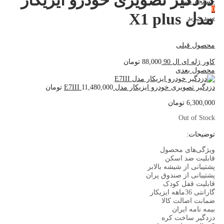
دزدگیر تصویری خودرو ایزیکار
جستجو کنید
0
مدل X1 plus
سبد خرید
محصول قبلی
کاور ژله ای ال 90
88,000
تومان
محصول بعدی
دزدگیر تصویری خودرو ایزیکار مدل E7III
11,480,000
تومان
6,300,000
تومان
Out of Stock
توضیحات:
ویژگی‌های محصول
قابلیت ضد اسکن
پشتیبانی از شیشه بالابر
پشتیبانی از صندوق پران
قابلیت قفل کودک
گارانتی 36ماهه ایزیکار
ضمانت اصالت کالا
بیمه نامه ایران
دزدگیر ساخت کره