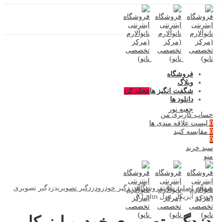
فروشگاه
وبلاگ
شگفت انگیز ها
عجله کن
دانلود ها
جعبه نور
حساب کاربری من
0
لیست علاقه مندی ها
0
مقایسه کنید
0
سبد خرید
منو
صفحه اصلی سایت
فروشگاه
دزدگیر خودرو
دزدگیر تصویری
دزدگیر تصویری
خودرو ایزیکار مدل X1 plus