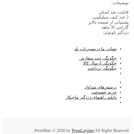
توضیحات:
قابلیت ضد اسکن
2 عدد کیف سیلیکونی
پشتیبانی از شیشه بالابر
گارانتی 36 ماهه
دزدگیر بلوتوثی
نشا
نی ما درمسیریاب بلد
چگونگی ثبت سفارش
چگونگی ارسال کالا
چگونگی پرداخت
پرسش‌های متداول
حریم خصوصی
دانلود راهنمای دزدگیر ماجیکار
PressMart © 2026 by
PressLayouts
All Rights Reserved.