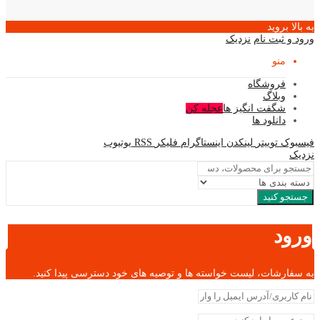
به بالا بروید
ورود و ثبت نام
نزدیک
منو
فروشگاه
وبلاگ
شگفت انگیز ها
عجله کن
دانلود ها
فیسبوک
توییتر
لینکدن
اینستاگرام
فلیکر
RSS
یوتیوب
نزدیک
جستجو کنید
ورود
به سفارشات، لیست خواسته ها و توصیه های خود دسترسی پیدا کنید.