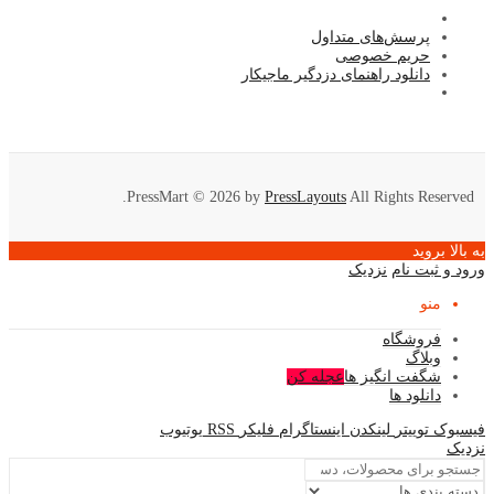
پرسش‌های متداول
حریم خصوصی
دانلود راهنمای دزدگیر ماجیکار
PressMart © 2026 by
PressLayouts
All Rights Reserved.
به بالا بروید
ورود و ثبت نام
نزدیک
منو
فروشگاه
وبلاگ
شگفت انگیز ها
عجله کن
دانلود ها
فیسبوک
توییتر
لینکدن
اینستاگرام
فلیکر
RSS
یوتیوب
نزدیک