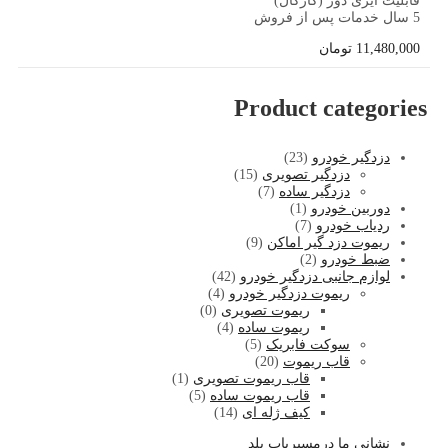
قابلیت ایزی دور (کارکال)
5 سال خدمات پس از فروش
11,480,000
تومان
Product categories
دزدگیر خودرو
(23)
دزدگیر تصویری
(15)
دزدگیر ساده
(7)
دوربین خودرو
(1)
ردیاب خودرو
(7)
ریموت دزد گیر اماکن
(9)
ضبط خودرو
(2)
لوازم جانبی دزدگیر خودرو
(42)
ریموت دزدگیر خودرو
(4)
ریموت تصویری
(0)
ریموت ساده
(4)
سوکت فابریک
(5)
قاب ریموت
(20)
قاب ریموت تصویری
(1)
قاب ریموت ساده
(5)
کیف ژله ای
(14)
نشا
نی ما درمسیریاب بلد