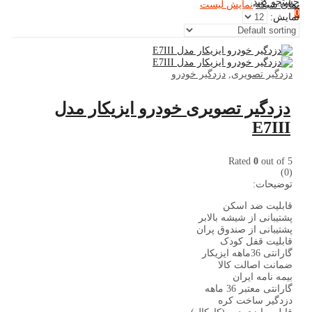
جستجو کنید
نمای شبکه
نمایش لیست
0
نمایش:
سبد خرید
دزدگیر تصویری
,
دزدگیر خودرو
دزدگیر تصویری خودرو ایزیکار مدل
E7III
Rated
0
out of 5
(0)
توضیحات:
قابلیت ضد اسکن
پشتیبانی از شیشه بالابر
پشتیبانی از صندوق پران
قابلیت قفل کودک
گارانتی 36ماهه ایزیکار
ضمانت اصالت کالا
بیمه نامه ایران
گارانتی معتبر 36 ماهه
دزدگیر ساخت کره