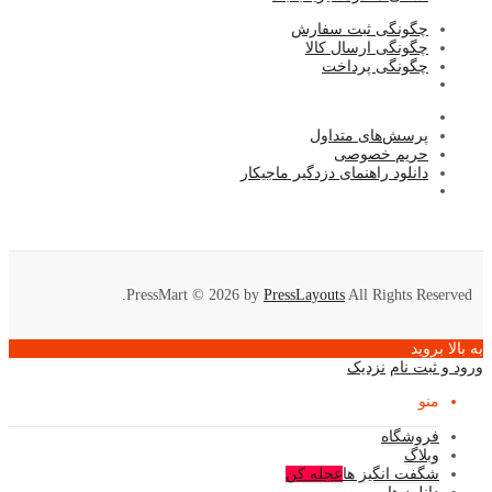
چگونگی ثبت سفارش
چگونگی ارسال کالا
چگونگی پرداخت
پرسش‌های متداول
حریم خصوصی
دانلود راهنمای دزدگیر ماجیکار
PressMart © 2026 by
PressLayouts
All Rights Reserved.
به بالا بروید
ورود و ثبت نام
نزدیک
منو
فروشگاه
وبلاگ
شگفت انگیز ها
عجله کن