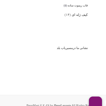
قاب ریموت ساده
(۵)
کیف ژله ای
(۱۴)
نشا
نی ما درمسیریاب بلد
PressMart © ۲۰۲۶ by
PressLayouts
All Rights Reserved.