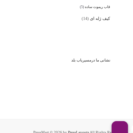
قاب ریموت ساده
(5)
کیف ژله ای
(14)
نشا
نی ما درمسیریاب بلد
PressMart © 2026 by
PressLayouts
All Rights Reserved.