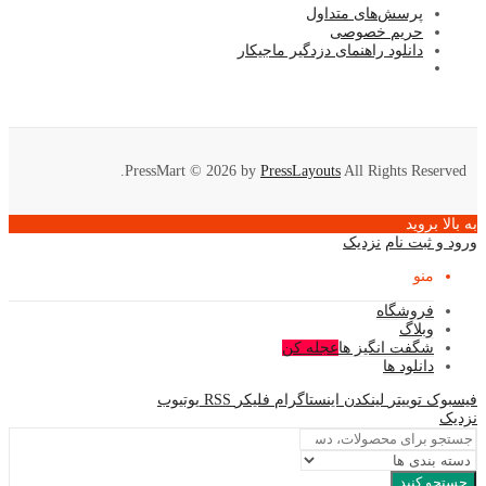
پرسش‌های متداول
حریم خصوصی
دانلود راهنمای دزدگیر ماجیکار
PressMart © 2026 by
PressLayouts
All Rights Reserved.
به بالا بروید
ورود و ثبت نام
نزدیک
منو
فروشگاه
وبلاگ
شگفت انگیز ها
عجله کن
دانلود ها
فیسبوک
توییتر
لینکدن
اینستاگرام
فلیکر
RSS
یوتیوب
نزدیک
جستجو کنید