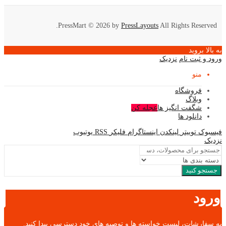
PressMart © 2026 by
PressLayouts
All Rights Reserved.
به بالا بروید
ورود و ثبت نام
نزدیک
منو
فروشگاه
وبلاگ
شگفت انگیز ها
عجله کن
دانلود ها
فیسبوک
توییتر
لینکدن
اینستاگرام
فلیکر
RSS
یوتیوب
نزدیک
جستجو کنید
ورود
به سفارشات، لیست خواسته ها و توصیه های خود دسترسی پیدا کنید.