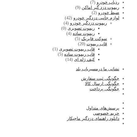
ردیاب خودرو
(7)
ریموت دزد گیر اماکن
(9)
ضبط خودرو
(2)
لوازم جانبی دزدگیر خودرو
(42)
ریموت دزدگیر خودرو
(4)
ریموت تصویری
(0)
ریموت ساده
(4)
سوکت فابریک
(5)
قاب ریموت
(20)
قاب ریموت تصویری
(1)
قاب ریموت ساده
(5)
کیف ژله ای
(14)
نشا
نی ما درمسیریاب بلد
چگونگی ثبت سفارش
چگونگی ارسال کالا
چگونگی پرداخت
پرسش‌های متداول
حریم خصوصی
دانلود راهنمای دزدگیر ماجیکار