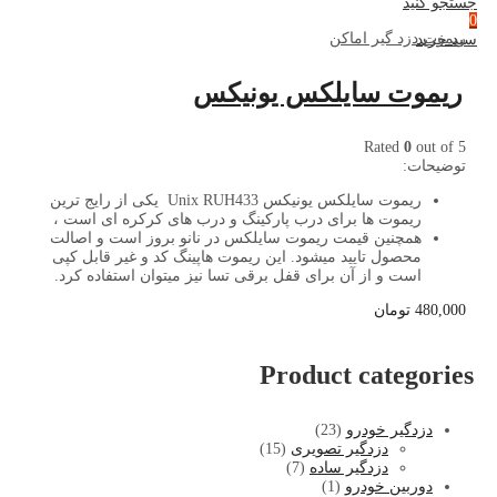
جستجو کنید
0
ریموت دزد گیر اماکن
سبد خرید
ریموت سایلکس یونیکس
Rated
0
out of 5
توضیحات:
ریموت سایلکس یونیکس
Unix RUH433
یکی از رایج ترین
ریموت ها برای درب پارکینگ و درب های کرکره ای است ،
همچنین قیمت ریموت سایلکس در نانو بروز است و اصالت
محصول تایید میشود.
این ریموت هاپینگ کد و غیر قابل کپی
است و از آن برای قفل برقی تسا نیز میتوان استفاده کرد.
480,000
تومان
Product categories
دزدگیر خودرو
(23)
دزدگیر تصویری
(15)
دزدگیر ساده
(7)
دوربین خودرو
(1)