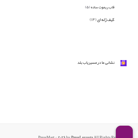
قاب ریموت ساده
(۵)
کیف ژله ای
(۱۴)
نشا
نی ما درمسیریاب بلد
PressMart © ۲۰۲۶ by
PressLayouts
All Rights Reserved.