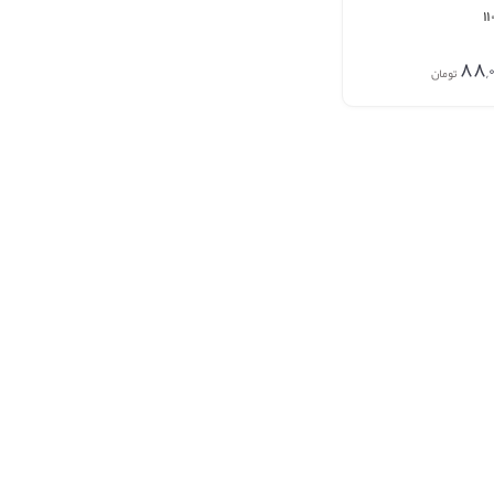
۸۸,۰
تومان