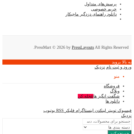
پرسش‌های متداول
حریم خصوصی
دانلود راهنمای دزدگیر ماجیکار
PressMart © 2026 by
PressLayouts
All Rights Reserved.
به بالا بروید
ورود و ثبت نام
نزدیک
منو
فروشگاه
وبلاگ
شگفت انگیز ها
عجله کن
دانلود ها
فیسبوک
توییتر
لینکدن
اینستاگرام
فلیکر
RSS
یوتیوب
نزدیک
جستجو کنید