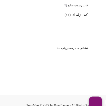
قاب ریموت ساده
(۵)
کیف ژله ای
(۱۴)
نشا
نی ما درمسیریاب بلد
PressMart © ۲۰۲۶ by
PressLayouts
All Rights Reserved.