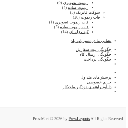
ریموت تصویری
(0)
ریموت ساده
(4)
سوکت فابریک
(5)
قاب ریموت
(20)
قاب ریموت تصویری
(1)
قاب ریموت ساده
(5)
کیف ژله ای
(14)
نشا
نی ما درمسیریاب بلد
چگونگی ثبت سفارش
چگونگی ارسال کالا
چگونگی پرداخت
پرسش‌های متداول
حریم خصوصی
دانلود راهنمای دزدگیر ماجیکار
PressMart © 2026 by
PressLayouts
All Rights Reserved.