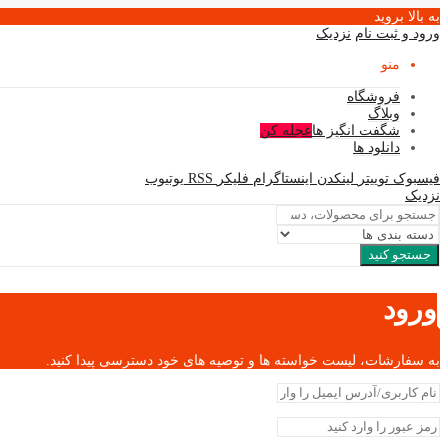
به بالا بروید
ورود و ثبت نام
نزدیک
منو
فروشگاه
وبلاگ
شگفت انگیز ها
عجله کن
دانلود ها
فیسبوک
توییتر
لینکدن
اینستاگرام
فلیکر
RSS
یوتیوب
نزدیک
جستجو کنید
ورود
به سفارشات، لیست خواسته ها و توصیه های خود دسترسی پیدا کنید.