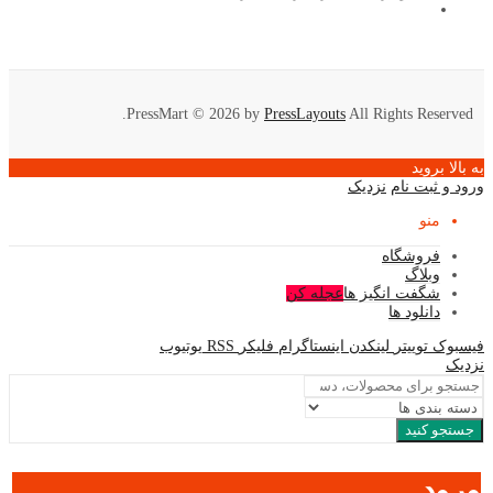
PressMart © 2026 by
PressLayouts
All Rights Reserved.
به بالا بروید
ورود و ثبت نام
نزدیک
منو
فروشگاه
وبلاگ
شگفت انگیز ها
عجله کن
دانلود ها
فیسبوک
توییتر
لینکدن
اینستاگرام
فلیکر
RSS
یوتیوب
نزدیک
جستجو کنید
ورود