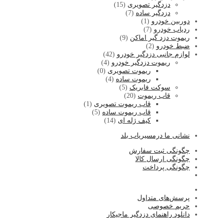
دزدگیر تصویری
(15)
دزدگیر ساده
(7)
دوربین خودرو
(1)
ردیاب خودرو
(7)
ریموت دزد گیر اماکن
(9)
ضبط خودرو
(2)
لوازم جانبی دزدگیر خودرو
(42)
ریموت دزدگیر خودرو
(4)
ریموت تصویری
(0)
ریموت ساده
(4)
سوکت فابریک
(5)
قاب ریموت
(20)
قاب ریموت تصویری
(1)
قاب ریموت ساده
(5)
کیف ژله ای
(14)
نشا
نی ما درمسیریاب بلد
چگونگی ثبت سفارش
چگونگی ارسال کالا
چگونگی پرداخت
پرسش‌های متداول
حریم خصوصی
دانلود راهنمای دزدگیر ماجیکار