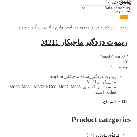
جستجو کنید
نمایش:
0
سبد خرید
ویژه
ریموت دزدگیر خودرو
,
ریموت ساده
,
لوازم جانبی دزدگیر خودرو
ریموت دزدگیر ماجیکار M211
Rated
0
out of 5
(0)
توضیحات:
ریموت دزدگیر_ساده ماجیکار_magicar
مدل_کیت_M211
مناسب_دزدگیرهای_M660_M661_M662_M666_M667_M668
قطعه_اصلی
395,000
تومان
Product categories
دزدگیر خودرو
(23)