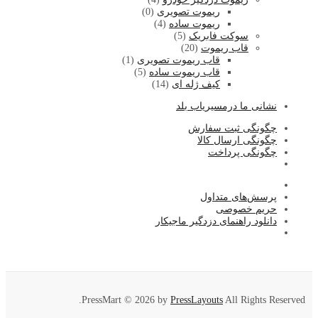
ریموت تصویری
(0)
ریموت ساده
(4)
سوکت فابریک
(5)
قاب ریموت
(20)
قاب ریموت تصویری
(1)
قاب ریموت ساده
(5)
کیف ژله ای
(14)
نشا
نی ما درمسیریاب بلد
چگونگی ثبت سفارش
چگونگی ارسال کالا
چگونگی پرداخت
پرسش‌های متداول
حریم خصوصی
دانلود راهنمای دزدگیر ماجیکار
PressMart © 2026 by
PressLayouts
All Rights Reserved.