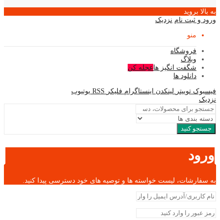
به بالا بروید
ورود و ثبت نام
نزدیک
منو
فروشگاه
وبلاگ
شگفت انگیز ها
عجله کن
دانلود ها
فیسبوک
توییتر
لینکدن
اینستاگرام
فلیکر
RSS
یوتیوب
نزدیک
جستجو کنید
ورود
به سفارشات، لیست خواسته ها و توصیه های خود دسترسی پیدا کنید.