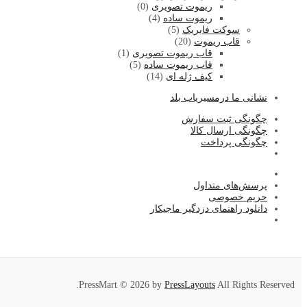
ریموت تصویری
(0)
ریموت ساده
(4)
سوکت فابریک
(5)
قاب ریموت
(20)
قاب ریموت تصویری
(1)
قاب ریموت ساده
(5)
کیف ژله ای
(14)
نشا
نی ما درمسیریاب بلد
چگونگی ثبت سفارش
چگونگی ارسال کالا
چگونگی پرداخت
پرسش‌های متداول
حریم خصوصی
دانلود راهنمای دزدگیر ماجیکار
PressMart © 2026 by
PressLayouts
All Rights Reserved.