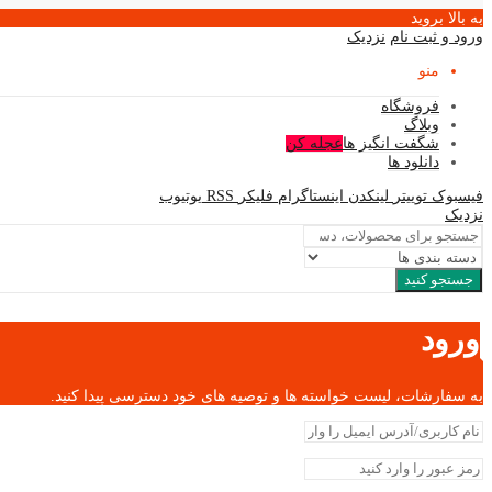
به بالا بروید
ورود و ثبت نام
نزدیک
منو
فروشگاه
وبلاگ
شگفت انگیز ها
عجله کن
دانلود ها
فیسبوک
توییتر
لینکدن
اینستاگرام
فلیکر
RSS
یوتیوب
نزدیک
جستجو کنید
ورود
به سفارشات، لیست خواسته ها و توصیه های خود دسترسی پیدا کنید.