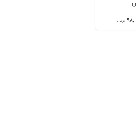
پا
۹۸,
تومان