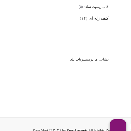
قاب ریموت ساده
(۵)
کیف ژله ای
(۱۴)
نشا
نی ما درمسیریاب بلد
PressMart © ۲۰۲۶ by
PressLayouts
All Rights Reserved.