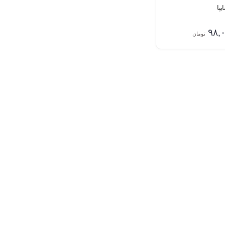
پا
۹۸,
تومان