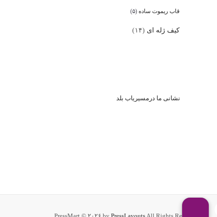
قاب ریموت ساده
(۵)
کیف ژله ای
(۱۴)
نشا
نی ما درمسیریاب بلد
PressMart © ۲۰۲۶ by
PressLayouts
All Rights Reserved.