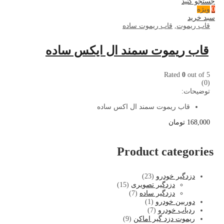
جستجو کنید
ویژه
0
سبد خرید
قاب ریموت
,
قاب ریموت ساده
قاب ریموت سمند ال ایکس ساده
Rated
0
out of 5
(0)
توضیحات:
قاب ریموت سمند ال اکس ساده
168,000
تومان
Product categories
دزدگیر خودرو
(23)
دزدگیر تصویری
(15)
دزدگیر ساده
(7)
دوربین خودرو
(1)
ردیاب خودرو
(7)
ریموت دزد گیر اماکن
(9)