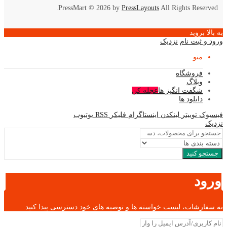
PressMart © 2026 by
PressLayouts
All Rights Reserved.
به بالا بروید
ورود و ثبت نام
نزدیک
منو
فروشگاه
وبلاگ
شگفت انگیز ها
عجله کن
دانلود ها
فیسبوک
توییتر
لینکدن
اینستاگرام
فلیکر
RSS
یوتیوب
نزدیک
جستجو کنید
ورود
به سفارشات، لیست خواسته ها و توصیه های خود دسترسی پیدا کنید.