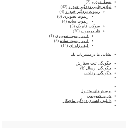
ضبط خودرو
(2)
لوازم جانبی دزدگیر خودرو
(42)
ریموت دزدگیر خودرو
(4)
ریموت تصویری
(0)
ریموت ساده
(4)
سوکت فابریک
(5)
قاب ریموت
(20)
قاب ریموت تصویری
(1)
قاب ریموت ساده
(5)
کیف ژله ای
(14)
نشا
نی ما درمسیریاب بلد
چگونگی ثبت سفارش
چگونگی ارسال کالا
چگونگی پرداخت
پرسش‌های متداول
حریم خصوصی
دانلود راهنمای دزدگیر ماجیکار