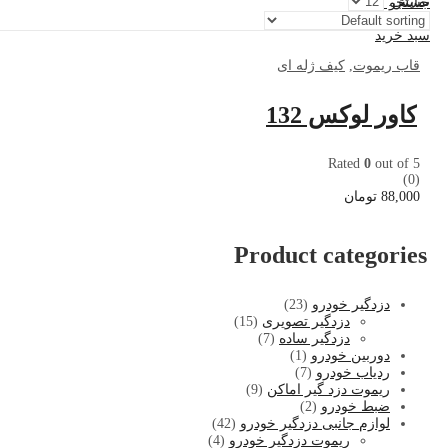
نمایش:
جستجو کنید
0
سبد خرید
قاب ریموت
,
کیف ژله ای
کاور لوکس 132
Rated
0
out of 5
(0)
88,000
تومان
Product categories
دزدگیر خودرو
(23)
دزدگیر تصویری
(15)
دزدگیر ساده
(7)
دوربین خودرو
(1)
ردیاب خودرو
(7)
ریموت دزد گیر اماکن
(9)
ضبط خودرو
(2)
لوازم جانبی دزدگیر خودرو
(42)
ریموت دزدگیر خودرو
(4)