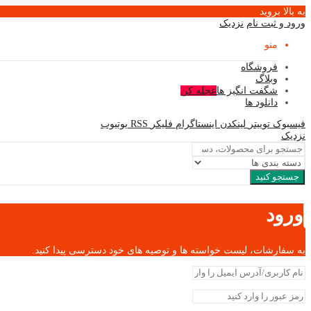
به بالا بروید
ورود و ثبت نام
نزدیک
منو
فروشگاه
وبلاگ
شگفت انگیز ها
عجله کن
دانلود ها
فیسبوک
توییتر
لینکدن
اینستاگرام
فلیکر
RSS
یوتیوب
نزدیک
جستجو کنید
ورود
به سفارشات، لیست خواسته ها و توصیه های خود دسترسی پیدا کنید.