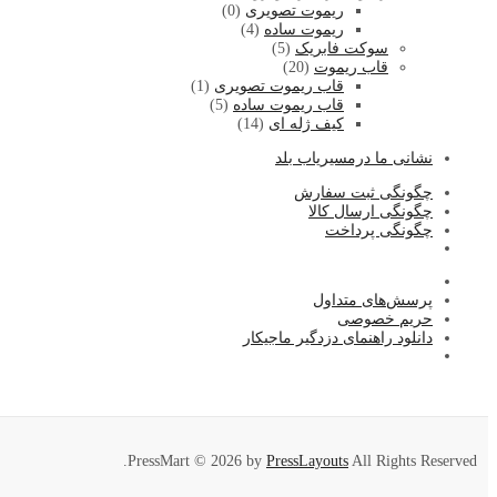
ریموت تصویری
(0)
ریموت ساده
(4)
سوکت فابریک
(5)
قاب ریموت
(20)
قاب ریموت تصویری
(1)
قاب ریموت ساده
(5)
کیف ژله ای
(14)
نشا
نی ما درمسیریاب بلد
چگونگی ثبت سفارش
چگونگی ارسال کالا
چگونگی پرداخت
پرسش‌های متداول
حریم خصوصی
دانلود راهنمای دزدگیر ماجیکار
PressMart © 2026 by
PressLayouts
All Rights Reserved.