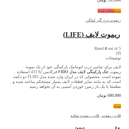
395,000
تومان
ویژه
تمام شده
ریموت دزد گیر اماکن
ریموت لایف (LIFE)
Rated
0
out of 5
(0)
توضیحات:
لایف برای تمامی درب اتوماتیک پارکینگی خود از یک نمونه
ریموت
جک پارکینگی لایف مدل FIDO
فرکانس 433.92
استفاده
نموده است. محصولی که در ایران وارد شده مدل FLDO دو دکمه
است که به مانند سایر قطعات لایف بسیار مستحکم ساخته شده و
مطمئنا با یک بار زمین خوردن آسیبی به آن نخواهد رسید.
680,000
تومان
ویژه
قاب ریموت
,
قاب ریموت ساده