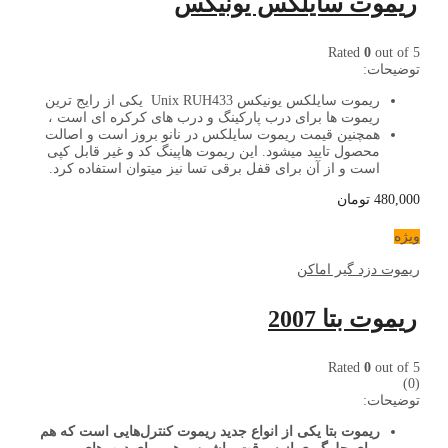
ریموت سایلکس یونیکس
Rated
0
out of 5
توضیحات:
ریموت سایلکس یونیکس
Unix RUH433
یکی از رایج ترین
ریموت ها برای درب پارکینگ و درب های کرکره ای است ،
همچنین قیمت ریموت سایلکس در نانو بروز است و اصالت
محصول تایید میشود.
این ریموت هاپینگ کد و غیر قابل کپی
است و از آن برای قفل برقی تسا نیز میتوان استفاده کرد.
480,000
تومان
ویژه
ریموت دزد گیر اماکن
ریموت بتا 2007
Rated
0
out of 5
(0)
توضیحات:
ریموت بتا یکی از انواع جدید ریموت کنترل‌هایی است که هم