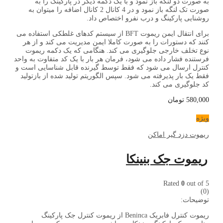
به صورت دو لنگه باز نمود و با یک دکمه دیگر در پارکینگ را به
صورت تک لنگه باز نمود و در 4 کانال 2 کانال اضافه را میتوان به
روشنایی پارکینگ و درب نفرو اختصاص داد.
برای انتقال ایمن ریموت BFT از سیستم کدهای غلطکی استفاده می
کنند که دستورات را به صورت کاملا ایمن مدیریت می کند و از هر
نوع تخلف خارجی جلوگیری می کند. هنگامی که یک دکمه ریموت
فرستنده فشار داده می شود، فرمان هر بار با یک کد متفاوت به واحد
کنترل ارسال می شود که فقط توسط گیرنده قابل شناسایی است و
فقط یک بار پذیرفته می شود. سپس الگوریتم تولید شده از بازتولید
کد جلوگیری می کند.
580,000
تومان
ویژه
ریموت دزد گیر اماکن
ریموت جک بنینکا
Rated
0
out of 5
(0)
توضیحات:
ریموت کنترل فابریک Beninca از ریموت کنترل جک پارکینگ