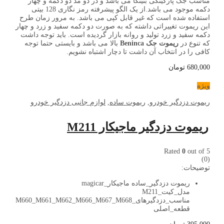
مناسب جک پارکینگی بنینکا می باشد و در دو مد دو دکمه و چهار
دکمه موجود می باشد.از یک الگو پیشرفته رمز نگاری 128 بیتی
استفاده شده است که غیر قابل کپی می باشد. به مرور زمان طرح
این ریموت تغییراتی داشته که به صورت دو دکمه سفید و زرد و چهار
دکمه سفید و زرد تولید و روانه بازار گردیده است. باید توجه داشت
که تنوع در
ریموت جک Beninca
بالا می باشد و بایستی حتما توجه
کافی را در انتخاب آن داشت تا دچار اشتباه نشویم.
680,000
تومان
ویژه
ریموت دزدگیر خودرو
,
ریموت ساده
,
لوازم جانبی دزدگیر خودرو
ریموت دزدگیر ماجیکار M211
Rated
0
out of 5
(0)
توضیحات:
ریموت دزدگیر_ساده ماجیکار_magicar
مدل_کیت_M211
مناسب_دزدگیرهای_M660_M661_M662_M666_M667_M668
قطعه_اصلی