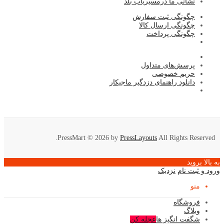
نشا
نی ما درمسیریاب بلد
چگونگی ثبت سفارش
چگونگی ارسال کالا
چگونگی پرداخت
پرسش‌های متداول
حریم خصوصی
دانلود راهنمای دزدگیر ماجیکار
PressMart © 2026 by
PressLayouts
All Rights Reserved.
به بالا بروید
ورود و ثبت نام
نزدیک
منو
فروشگاه
وبلاگ
شگفت انگیز ها
عجله کن