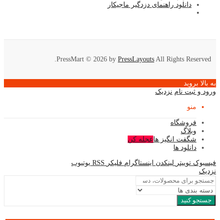
دانلود راهنمای دزدگیر ماجیکار
PressMart © 2026 by
PressLayouts
All Rights Reserved.
به بالا بروید
ورود و ثبت نام
نزدیک
منو
فروشگاه
وبلاگ
شگفت انگیز ها
عجله کن
دانلود ها
فیسبوک
توییتر
لینکدن
اینستاگرام
فلیکر
RSS
یوتیوب
نزدیک
جستجو کنید