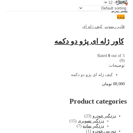
جستجو کنید
نمایش:
0
سبد خرید
ویژه
قاب ریموت
,
کیف ژله ای
کاور ژله ای پژو دو دکمه
Rated
0
out of 5
(0)
توضیحات:
کیف ژله ای پژو دو دکمه
88,000
تومان
Product categories
دزدگیر خودرو
(23)
دزدگیر تصویری
(15)
دزدگیر ساده
(7)
دوربین خودرو
(1)