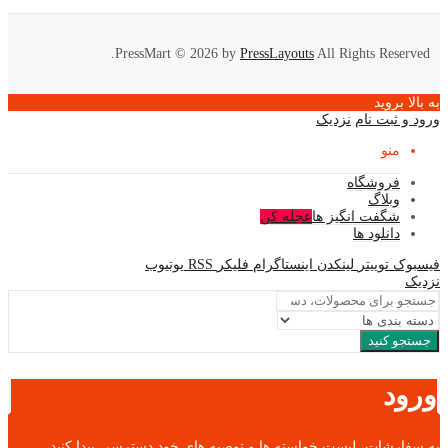
PressMart © 2026 by
PressLayouts
All Rights Reserved.
به بالا بروید
ورود و ثبت نام
نزدیک
منو
فروشگاه
وبلاگ
شگفت انگیز ها
عجله کن
دانلود ها
فیسبوک
توییتر
لینکدن
اینستاگرام
فلیکر
RSS
یوتیوب
نزدیک
جستجو کنید
ورود
به سفارشات، لیست خواسته ها و توصیه های خود دسترسی پیدا کنید.