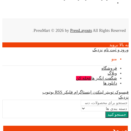
PressMart © 2026 by
PressLayouts
All Rights Reserved.
به بالا بروید
ورود و ثبت نام
نزدیک
منو
فروشگاه
وبلاگ
شگفت انگیز ها
عجله کن
دانلود ها
فیسبوک
توییتر
لینکدن
اینستاگرام
فلیکر
RSS
یوتیوب
نزدیک
جستجو کنید
ورود