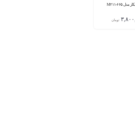
ل M۲۱۱-۶۶۵
۳,۸۰۰
تومان