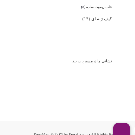
قاب ریموت ساده
(۵)
کیف ژله ای
(۱۴)
نشا
نی ما درمسیریاب بلد
PressMart © ۲۰۲۶ by
PressLayouts
All Rights Reserved.