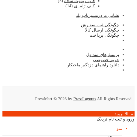
قاب ریموت ساده
(5)
کیف ژله ای
(14)
نشا
نی ما درمسیریاب بلد
چگونگی ثبت سفارش
چگونگی ارسال کالا
چگونگی پرداخت
پرسش‌های متداول
حریم خصوصی
دانلود راهنمای دزدگیر ماجیکار
PressMart © 2026 by
PressLayouts
All Rights Reserved.
به بالا بروید
ورود و ثبت نام
نزدیک
منو