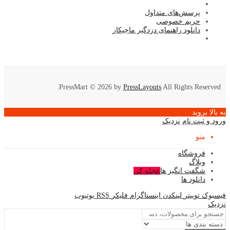
پرسش‌های متداول
حریم خصوصی
دانلود راهنمای دزدگیر ماجیکار
PressMart © 2026 by
PressLayouts
All Rights Reserved.
به بالا بروید
ورود و ثبت نام
نزدیک
منو
فروشگاه
وبلاگ
شگفت انگیز ها
عجله کن
دانلود ها
فیسبوک
توییتر
لینکدن
اینستاگرام
فلیکر
RSS
یوتیوب
نزدیک