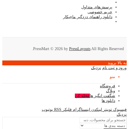
پرسش‌های متداول
حریم خصوصی
دانلود راهنمای دزدگیر ماجیکار
PressMart © 2026 by
PressLayouts
All Rights Reserved.
به بالا بروید
ورود و ثبت نام
نزدیک
منو
فروشگاه
وبلاگ
شگفت انگیز ها
عجله کن
دانلود ها
فیسبوک
توییتر
لینکدن
اینستاگرام
فلیکر
RSS
یوتیوب
نزدیک