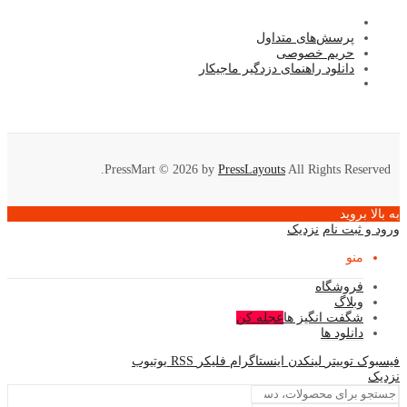
پرسش‌های متداول
حریم خصوصی
دانلود راهنمای دزدگیر ماجیکار
PressMart © 2026 by
PressLayouts
All Rights Reserved.
به بالا بروید
ورود و ثبت نام
نزدیک
منو
فروشگاه
وبلاگ
شگفت انگیز ها
عجله کن
دانلود ها
فیسبوک
توییتر
لینکدن
اینستاگرام
فلیکر
RSS
یوتیوب
نزدیک