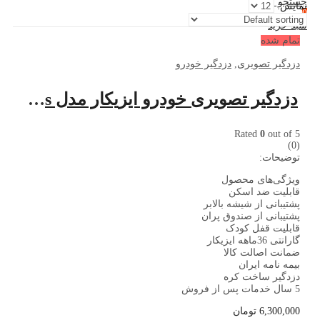
جستجو کنید
نمایش:
0
سبد خرید
تمام شده
دزدگیر تصویری
,
دزدگیر خودرو
دزدگیر تصویری خودرو ایزیکار مدل X1 plus
Rated
0
out of 5
(0)
توضیحات:
ویژگی‌های محصول
قابلیت ضد اسکن
پشتیبانی از شیشه بالابر
پشتیبانی از صندوق پران
قابلیت قفل کودک
گارانتی 36ماهه ایزیکار
ضمانت اصالت کالا
بیمه نامه ایران
دزدگیر ساخت کره
5 سال خدمات پس از فروش
6,300,000
تومان