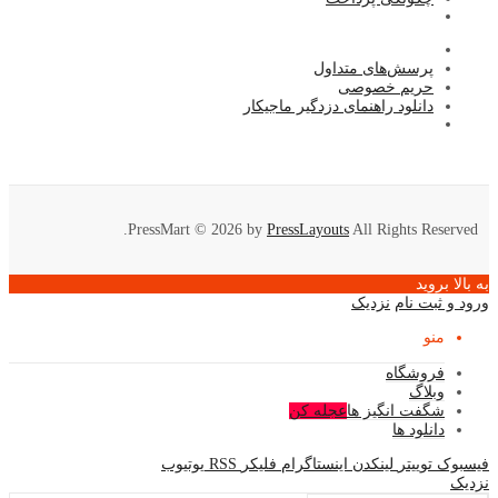
پرسش‌های متداول
حریم خصوصی
دانلود راهنمای دزدگیر ماجیکار
PressMart © 2026 by
PressLayouts
All Rights Reserved.
به بالا بروید
ورود و ثبت نام
نزدیک
منو
فروشگاه
وبلاگ
شگفت انگیز ها
عجله کن
دانلود ها
فیسبوک
توییتر
لینکدن
اینستاگرام
فلیکر
RSS
یوتیوب
نزدیک