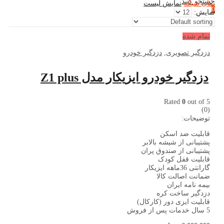
جستجو کنید
نمای شبکه
نمایش لیست
0
نمایش:
سبد خرید
تمام شده
دزدگیر تصویری
,
دزدگیر خودرو
دزدگیر خودرو ایزیکار مدل Z1 plus
Rated
0
out of 5
(0)
توضیحات:
قابلیت ضد اسکن
پشتیبانی از شیشه بالابر
پشتیبانی از صندوق پران
قابلیت قفل کودک
گارانتی 36ماهه ایزیکار
ضمانت اصالت کالا
بیمه نامه ایران
دزدگیر ساخت کره
قابلیت ایزی دور (کارکال)
5 سال خدمات پس از فروش