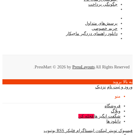
چگونگی پرداخت
پرسش‌های متداول
حریم خصوصی
دانلود راهنمای دزدگیر ماجیکار
PressMart © 2026 by
PressLayouts
All Rights Reserved.
به بالا بروید
ورود و ثبت نام
نزدیک
منو
فروشگاه
وبلاگ
شگفت انگیز ها
عجله کن
دانلود ها
فیسبوک
توییتر
لینکدن
اینستاگرام
فلیکر
RSS
یوتیوب