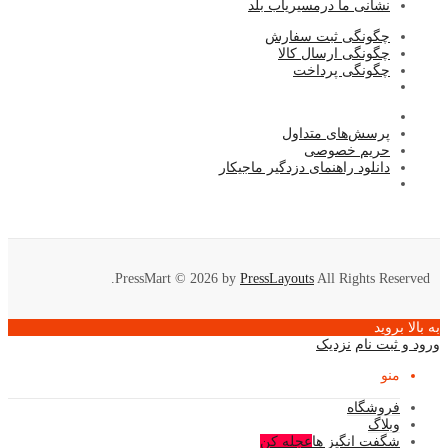
نشا
نی ما درمسیریاب بلد
چگونگی ثبت سفارش
چگونگی ارسال کالا
چگونگی پرداخت
پرسش‌های متداول
حریم خصوصی
دانلود راهنمای دزدگیر ماجیکار
PressMart © 2026 by
PressLayouts
All Rights Reserved.
به بالا بروید
ورود و ثبت نام
نزدیک
منو
فروشگاه
وبلاگ
شگفت انگیز ها
عجله کن