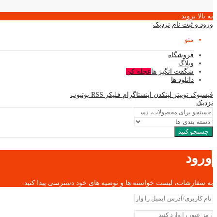
به بالا بروید
ورود و ثبت نام
نزدیک
منو
فروشگاه
وبلاگ
شگفت انگیز ها
عجله کن
دانلود ها
فیسبوک
توییتر
لینکدن
اینستاگرام
فلیکر
RSS
یوتیوب
نزدیک
جستجو کنید
ورود
به سفارشات، لیست خواسته ها و توصیه های خود دسترسی پیدا کنید.