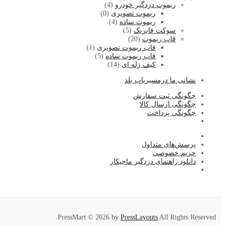
ریموت دزدگیر خودرو
(4)
ریموت تصویری
(0)
ریموت ساده
(4)
سوکت فابریک
(5)
قاب ریموت
(20)
قاب ریموت تصویری
(1)
قاب ریموت ساده
(5)
کیف ژله ای
(14)
نشا
نی ما درمسیریاب بلد
چگونگی ثبت سفارش
چگونگی ارسال کالا
چگونگی پرداخت
پرسش‌های متداول
حریم خصوصی
دانلود راهنمای دزدگیر ماجیکار
PressMart © 2026 by
PressLayouts
All Rights Reserved.