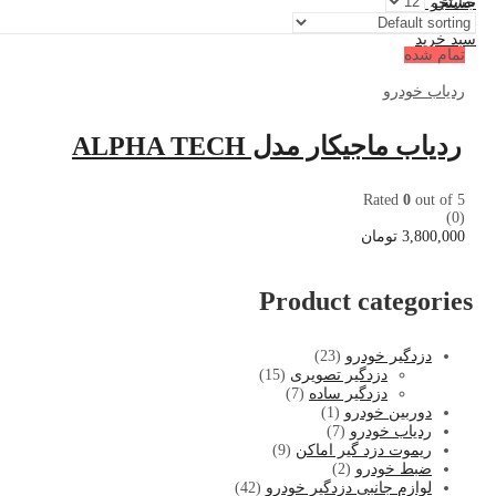
نمایش:
جستجو کنید
0
سبد خرید
تمام شده
ردیاب خودرو
ردیاب ماجیکار مدل ALPHA TECH
Rated
0
out of 5
(0)
3,800,000
تومان
Product categories
دزدگیر خودرو
(23)
دزدگیر تصویری
(15)
دزدگیر ساده
(7)
دوربین خودرو
(1)
ردیاب خودرو
(7)
ریموت دزد گیر اماکن
(9)
ضبط خودرو
(2)
لوازم جانبی دزدگیر خودرو
(42)