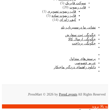
سوکت فابریک
(5)
قاب ریموت
(20)
قاب ریموت تصویری
(1)
قاب ریموت ساده
(5)
کیف ژله ای
(14)
نشا
نی ما درمسیریاب بلد
چگونگی ثبت سفارش
چگونگی ارسال کالا
چگونگی پرداخت
پرسش‌های متداول
حریم خصوصی
دانلود راهنمای دزدگیر ماجیکار
PressMart © 2026 by
PressLayouts
All Rights Reserved.
به بالا بروید