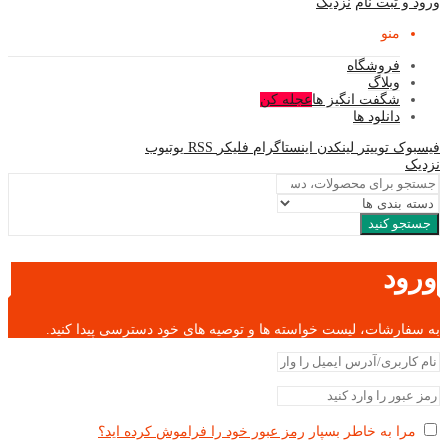
ورود و ثبت نام
نزدیک
منو
فروشگاه
وبلاگ
شگفت انگیز ها
عجله کن
دانلود ها
فیسبوک
توییتر
لینکدن
اینستاگرام
فلیکر
RSS
یوتیوب
نزدیک
جستجو کنید
ورود
به سفارشات، لیست خواسته ها و توصیه های خود دسترسی پیدا کنید.
مرا به خاطر بسپار
رمز عبور خود را فراموش کرده اید؟