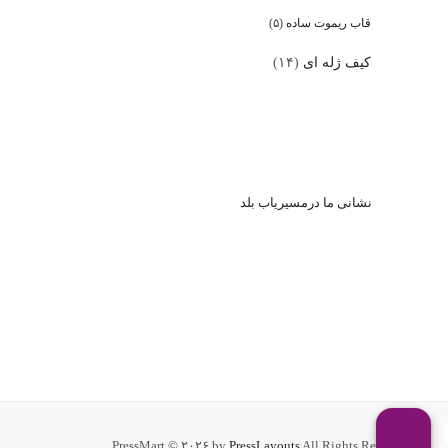
قاب ریموت ساده
(۵)
کیف ژله ای
(۱۴)
نشا
نی ما درمسیریاب بلد
PressMart © ۲۰۲۶ by
PressLayouts
All Rights Reserved.