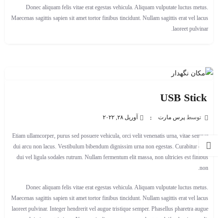
Donec aliquam felis vitae erat egestas vehicula. Aliquam vulputate luctus metus.
Maecenas sagittis sapien sit amet tortor finibus tincidunt. Nullam sagittis erat vel lacus
laoreet pulvinar.
USB Stick
توسط
پرس مارت
آوریل ۲۸, ۲۰۲۲
Etiam ullamcorper, purus sed posuere vehicula, orci velit venenatis urna, vitae semper
dui arcu non lacus. Vestibulum bibendum dignissim urna non egestas. Curabitur quis
dui vel ligula sodales rutrum. Nullam fermentum elit massa, non ultricies est finibus
non.
Donec aliquam felis vitae erat egestas vehicula. Aliquam vulputate luctus metus.
Maecenas sagittis sapien sit amet tortor finibus tincidunt. Nullam sagittis erat vel lacus
laoreet pulvinar. Integer hendrerit vel augue tristique semper. Phasellus pharetra augue