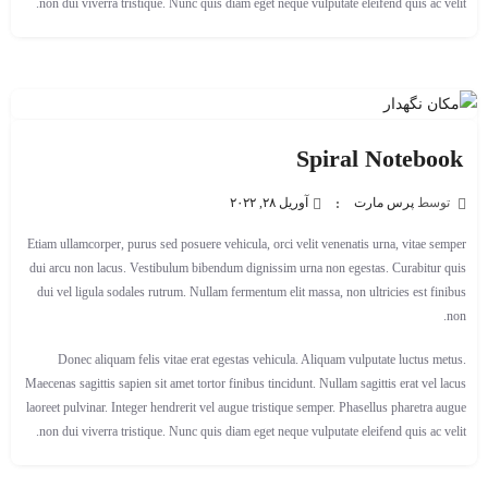
non dui viverra tristique. Nunc quis diam eget neque vulputate eleifend quis ac velit.
Spiral Notebook
توسط
پرس مارت
آوریل ۲۸, ۲۰۲۲
Etiam ullamcorper, purus sed posuere vehicula, orci velit venenatis urna, vitae semper
dui arcu non lacus. Vestibulum bibendum dignissim urna non egestas. Curabitur quis
dui vel ligula sodales rutrum. Nullam fermentum elit massa, non ultricies est finibus
non.
Donec aliquam felis vitae erat egestas vehicula. Aliquam vulputate luctus metus.
Maecenas sagittis sapien sit amet tortor finibus tincidunt. Nullam sagittis erat vel lacus
laoreet pulvinar. Integer hendrerit vel augue tristique semper. Phasellus pharetra augue
non dui viverra tristique. Nunc quis diam eget neque vulputate eleifend quis ac velit.