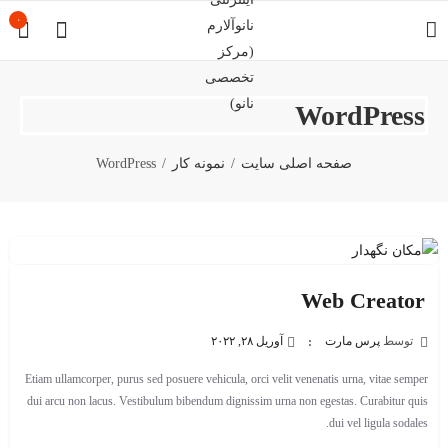
۰
WordPress
صفحه اصلی سایت
نمونه کار
WordPress
Web Creator
توسط
پرس مارت
آوریل ۲۸, ۲۰۲۲
Etiam ullamcorper, purus sed posuere vehicula, orci velit venenatis urna, vitae semper
dui arcu non lacus. Vestibulum bibendum dignissim urna non egestas. Curabitur quis
dui vel ligula sodales.