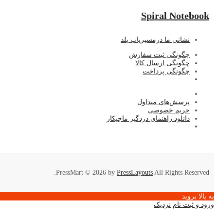
Spiral Notebook
نشا
نی ما درمسیریاب بلد
چگونگی ثبت سفارش
چگونگی ارسال کالا
چگونگی پرداخت
پرسش‌های متداول
حریم خصوصی
دانلود راهنمای دزدگیر ماجیکار
PressMart © 2026 by
PressLayouts
All Rights Reserved.
به بالا بروید
ورود و ثبت نام
نزدیک