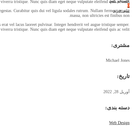
جستجو کنید
viverra tristique. Nunc quis diam eget neque vulputate eleifend quis ac velit.
0
gestas. Curabitur quis dui vel ligula sodales rutrum. Nullam fermentum elit
سبد خرید
massa, non ultricies est finibus non.
 erat vel lacus laoreet pulvinar. Integer hendrerit vel augue tristique semper.
viverra tristique. Nunc quis diam eget neque vulputate eleifend quis ac velit.
مشتری
:
Michael Jones
تاریخ
:
آوریل 28, 2022
دسته بندی
:
Web Design