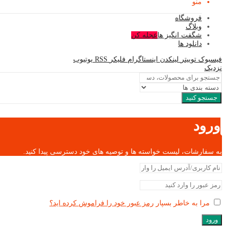
منو
فروشگاه
وبلاگ
شگفت انگیز ها
عجله کن
دانلود ها
فیسبوک
توییتر
لینکدن
اینستاگرام
فلیکر
RSS
یوتیوب
نزدیک
جستجو کنید
ورود
به سفارشات، لیست خواسته ها و توصیه های خود دسترسی پیدا کنید.
مرا به خاطر بسپار
رمز عبور خود را فراموش کرده اید؟
ورود