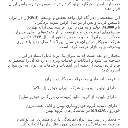
تحت لیـسانس مـجیکار، تـولید کنند و در دسترس مردم سراسر ایران
قرار دهند.
این متخصصان، در گام اول واحد تحقیق و توسعه (
R&D
)را در ایران
تاسیس کردند و پس از دو سال اولین نمونه دزدگیر با
نام
M1000
تولید و به مردم ایرن عرضه شد. ارائه بهترین
سیستم‌های امنیت خودرو و توسعه آن از دغدغه‌های اصلی مدیران
مجیکار در ایران است و به همین منظور از سال
۱۳۷۴
تاکنون،
شرکت مجیکار در ایران، هر سال بین 3 تا 5 مدل جدید با فناوری
پیشرفته‌تر به بازار عرضه کرده است.
مجیکار دو دهه است که به عنوان یک برند قابل اعتماد در ایران
شناخته می‌شود و امکانات و خدمات ویژه‌ای دارد که آن را منحصر به
فرد کرده است. از جمله این امکانات و خدمات می‌توان به این موارد
اشاره کرد:
– عرضه انحصاری محصولات مجیکار در ایران
– دارای اولين تاييديه از شركت ايران خودرو (ايساكو)
– دارای تاييديه از گروه سايپا (مهندسي بازرگاني خودرو سايپا)
– داراي تاييديه گروه خودروسازي بهمن و قابل نصب بروي
خودرو
MAZDA 3
در نمايندگي‌هاي گروه بهمن.
– مجیکار در سراسر ایران نمایندگی دارد و مشتریان می‌توانند با
مراجعه به نمایندگی‌ها، محصول مورد نظرشان را انتخاب کنند.