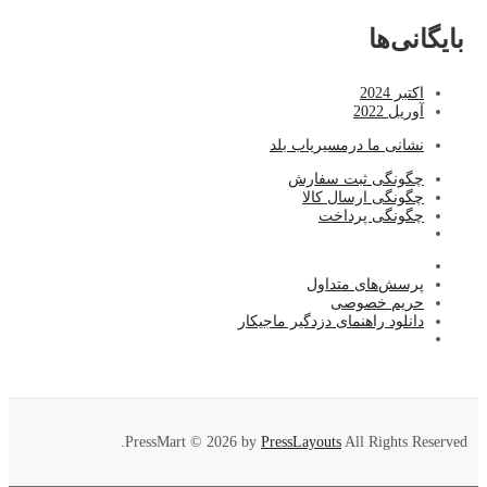
بایگانی‌ها
اکتبر 2024
آوریل 2022
نشا
نی ما درمسیریاب بلد
چگونگی ثبت سفارش
چگونگی ارسال کالا
چگونگی پرداخت
پرسش‌های متداول
حریم خصوصی
دانلود راهنمای دزدگیر ماجیکار
PressMart © 2026 by
PressLayouts
All Rights Reserved.