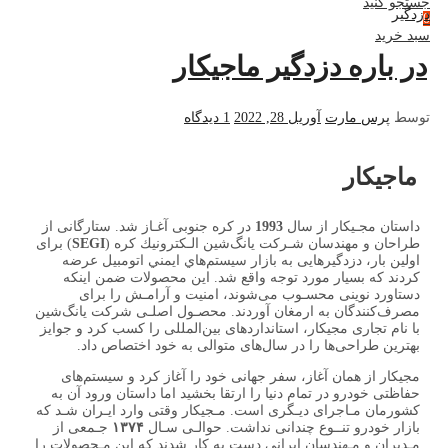
جستجو کنید
دزدگیر
0
سبد خرید
در باره دزدگیر ماجیکار
توسط
پرس مارت
آوریل 28, 2022
1
دیدگاه
ماجیکار
داستان مجـیکار از سال
1993
در کره جنوبی آغـاز شد. ستارگانی از
طراحان و مهندسان شـركت يانگ‌شين الـكترونيك كره (
SEGI
) برای
اولین بار، دزدگیرهایی به بازار سيستم‌هاي ايمني اتومبيل عرضه
کردند که بسیار مورد توجه واقع شد. این محصولات ضمن اینکه
دستاورد نوینی محسـوب می‌شوند، امنیت و آرامـش را برای
مصرف‌کنندگان به ارمغان آوردند. محصـول اصلـی شرکت یانگ‌شین
با نام تجاری مجیکار، استانداردهای بین‌المللی را کسب کرد و جوایز
بهترین طراحی‌ها را در سال‌های متوالی به خود اختصاص داد.
مجیکار از همان آغاز، سفر جهانی خود را آغاز کرد و سیستم‌های
حفاظتی خودرو در تمام دنیا را ارتقا بخشید اما داستان ورود آن به
کشورمان مـاجرای دیـگری است. مـجیکار وقتی وارد ایـران شـد که
بازار خودرو تنــوع چندانی نداشت. حوالـی سـال
۱۳۷۴
جـمعی از
مـدیران و مـهندسان ایرانی دست به کار شدند که این مـحصولات را