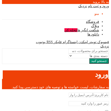
به بالا بروید
ورود و ثبت نام
نزدیک
منو
فروشگاه
وبلاگ
شگفت انگیز ها
عجله کن
دانلود ها
فیسبوک
توییتر
لینکدن
اینستاگرام
فلیکر
RSS
یوتیوب
نزدیک
جستجو کنید
ورود
به سفارشات، لیست خواسته ها و توصیه های خود دسترسی پیدا کنید.